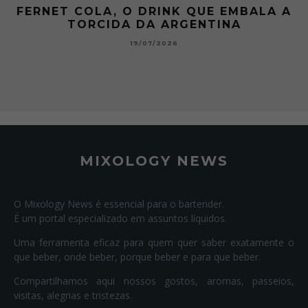
FERNET COLA, O DRINK QUE EMBALA A
TORCIDA DA ARGENTINA
19/07/2026
MIXOLOGY NEWS
O Mixology News é essencial para o bartender.
É um portal especializado em assuntos líquidos.
Uma ferramenta eficaz para quem quer saber exatamente o
que beber, onde beber, porque beber e para que beber.
Compartilhamos aqui nossos gostos, aromas, passeios,
visitas, alegrias e tristezas.