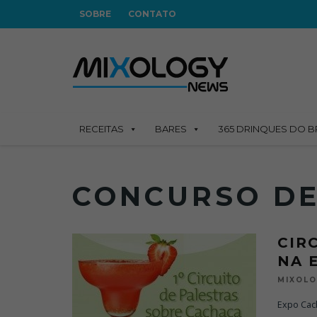
SOBRE
CONTATO
RECEITAS
BARES
365 DRINQUES DO B
CONCURSO DE
CIR
NA 
MIXOL
Expo Cac