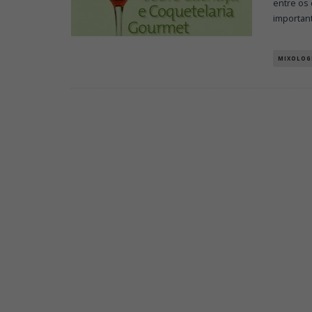
entre os 
importan
MIXOLOG