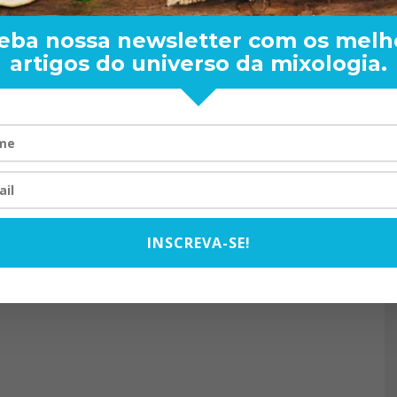
eba nossa newsletter com os melh
artigos do universo da mixologia.
RAND BARTENDER: DE BO
VISTA PARA O MUNDO
20/08/2024
INSCREVA-SE!