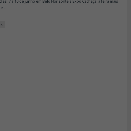
dias 7 a 10 de junho em Belo Horizonte a Expo Cachaça, a feira mais
te
...
IA