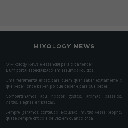
MIXOLOGY NEWS
O Mixology News é essencial para o bartender.
É um portal especializado em assuntos líquidos.
Uma ferramenta eficaz para quem quer saber exatamente o
que beber, onde beber, porque beber e para que beber.
Compartilhamos aqui nossos gostos, aromas, passeios,
visitas, alegrias e tristezas.
Sempre geramos conteúdo exclusivo, muitas vezes próprio,
quase sempre crítico e de vez em quando crica.