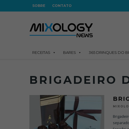
SOBRE
CONTATO
RECEITAS
BARES
365 DRINQUES DO B
BRIGADEIRO 
BRI
MIXOL
Brigadeir
separados