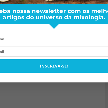
eba nossa newsletter com os melh
artigos do universo da mixologia.
RAND BARTENDER: DE BO
VISTA PARA O MUNDO
20/08/2024
INSCREVA-SE!