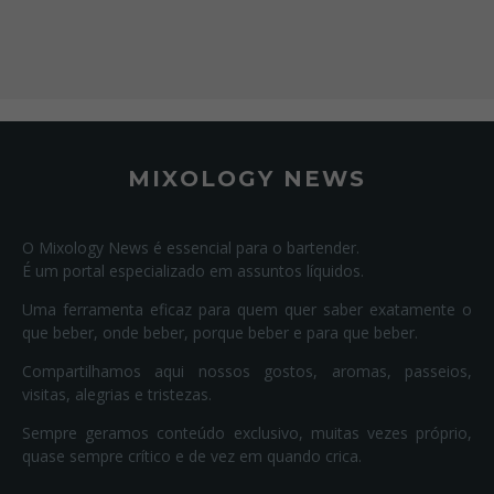
MIXOLOGY NEWS
O Mixology News é essencial para o bartender.
É um portal especializado em assuntos líquidos.
Uma ferramenta eficaz para quem quer saber exatamente o
que beber, onde beber, porque beber e para que beber.
Compartilhamos aqui nossos gostos, aromas, passeios,
visitas, alegrias e tristezas.
Sempre geramos conteúdo exclusivo, muitas vezes próprio,
quase sempre crítico e de vez em quando crica.