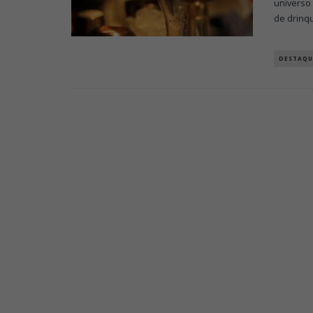
universo
de drinq
DESTAQU