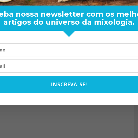
eba nossa newsletter com os melh
artigos do universo da mixologia.
RAND BARTENDER: DE BO
VISTA PARA O MUNDO
20/08/2024
INSCREVA-SE!