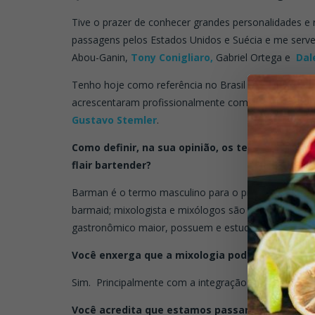
Tive o prazer de conhecer grandes personalidades e
passagens pelos Estados Unidos e Suécia e me serve
Abou-Ganin,
Tony Conigliaro,
Gabriel Ortega e
Dal
Tenho hoje como referência no Brasil mixologistas 
acrescentaram profissionalmente como você
Marco
Gustavo Stemler
.
Como definir, na sua opinião, os termos adequ
flair bartender?
Barman é o termo masculino para o profissional do b
barmaid; mixologista e mixólogos são os bartender
gastronômico maior, possuem e estudam técnicas pa
Você enxerga que a mixologia pode auxiliar o di
Sim. Principalmente com a integração entre Cozinha
Você acredita que estamos passando pelo “boo