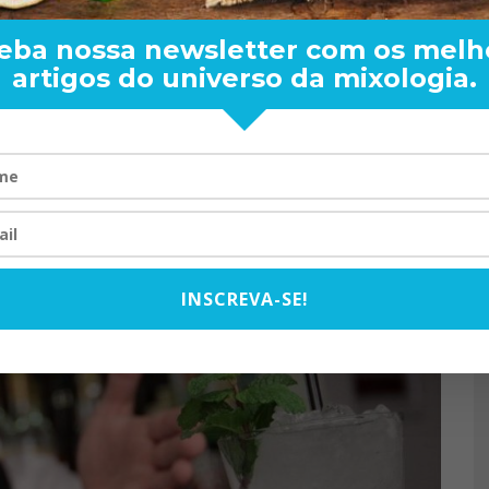
to que nos próximos anos deve chegar ao seu auge no Brasil.
eba nossa newsletter com os melh
ncipalmente aos grandes eventos que serão realizados no
artigos do universo da mixologia.
 experientes e bons profissionais já se especializando e
 o que é a mixologia, seu conceito, base, história.Ainda há
ENDER: DE BOA
TOM OLIVEIRA – ENTREVIS
ARA O MUNDO
EXCLUSIVA
08/2024
07/10/2025
INSCREVA-SE!