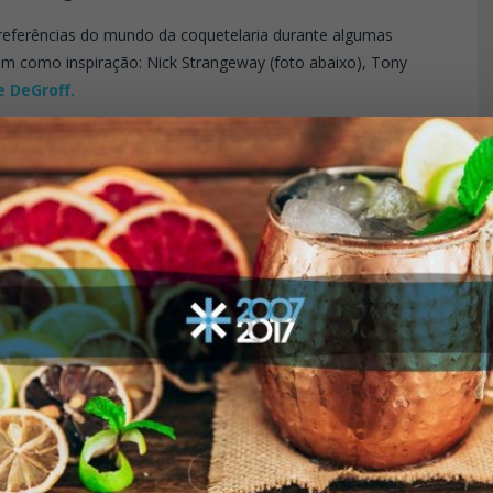
 referências do mundo da coquetelaria durante algumas
m como inspiração: Nick Strangeway (foto abaixo), Tony
e DeGroff.
que admiro muito como profissionais e pessoas, que muito me
 de La Roche
,
Rafael Pizanti, Lelo Forti, Luciula Martins e
ados como mixologista, mixólogo, barman, bartender e
ar; bartender é o termo unissex que identifica barman e
s que além de ter obrigatoriamente um conhecimento
ra a compreensão, aplicação e criação dos coquetéis.
a a dia dos profissionais de bar? De que maneira?
 com o Bar.
m da mixologia” e estamos próximos do seu auge?