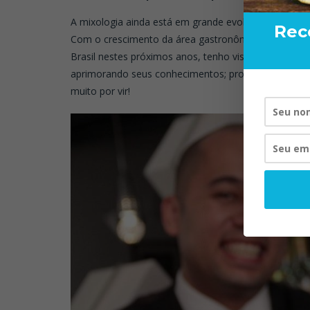
A mixologia ainda está em grande evolução e acredi
Rec
Com o crescimento da área gastronômica devido pri
Brasil nestes próximos anos, tenho visto novos, mais
aprimorando seus conhecimentos; procurando entender
muito por vir!
RAND BART
VISTA P
20/