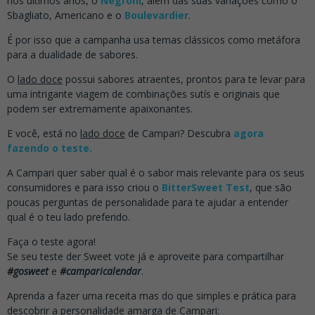
nos últimos anos, o
Negroni
, além das suas variações como o
Sbagliato, Americano e o
Boulevardier
.
É por isso que a campanha usa temas clássicos como metáfora
para a dualidade de sabores.
O
lado doce
possui sabores atraentes, prontos para te levar para
uma intrigante viagem de combinações sutís e originais que
podem ser extremamente apaixonantes.
E você, está no
lado doce
de Campari? Descubra
agora
fazendo o teste.
A Campari quer saber qual é o sabor mais relevante para os seus
consumidores e para isso criou o
BitterSweet Test
, que são
poucas perguntas de personalidade para te ajudar a entender
qual é o teu lado preferido.
Faça o teste agora!
Se seu teste der Sweet vote já e aproveite para compartilhar
#gosweet
e
#camparicalendar
.
Aprenda a fazer uma receita mas do que simples e prática para
descobrir a personalidade amarga de Campari: