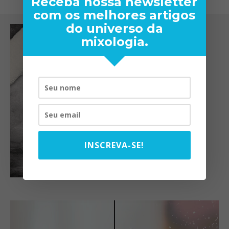
Receba nossa newsletter
com os melhores artigos
do universo da
mixologia.
INSCREVA-SE!