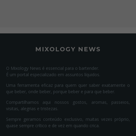
MIXOLOGY NEWS
O Mixology News é essencial para o bartender.
É um portal especializado em assuntos líquidos.
Uma ferramenta eficaz para quem quer saber exatamente o
que beber, onde beber, porque beber e para que beber.
Compartilhamos aqui nossos gostos, aromas, passeios,
visitas, alegrias e tristezas.
Sempre geramos conteúdo exclusivo, muitas vezes próprio,
quase sempre crítico e de vez em quando crica.