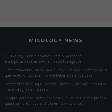
MIXOLOGY NEWS
O Mixology News é essencial para o bartender.
É um portal especializado em assuntos líquidos.
Uma ferramenta eficaz para quem quer saber exatamente o
que beber, onde beber, porque beber e para que beber.
Compartilhamos aqui nossos gostos, aromas, passeios,
visitas, alegrias e tristezas.
Sempre geramos conteúdo exclusivo, muitas vezes próprio,
quase sempre crítico e de vez em quando crica.