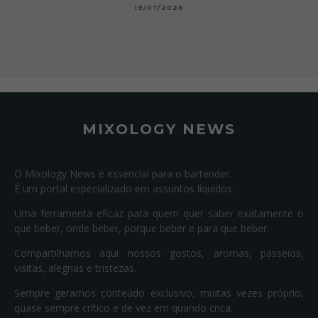
19/07/2026
MIXOLOGY NEWS
O Mixology News é essencial para o bartender.
É um portal especializado em assuntos líquidos.
Uma ferramenta eficaz para quem quer saber exatamente o
que beber, onde beber, porque beber e para que beber.
Compartilhamos aqui nossos gostos, aromas, passeios,
visitas, alegrias e tristezas.
Sempre geramos conteúdo exclusivo, muitas vezes próprio,
quase sempre crítico e de vez em quando crica.