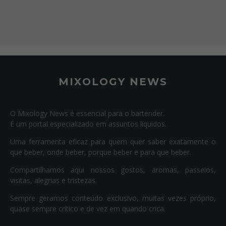
MIXOLOGY NEWS
O Mixology News é essencial para o bartender.
É um portal especializado em assuntos líquidos.
Uma ferramenta eficaz para quem quer saber exatamente o
que beber, onde beber, porque beber e para que beber.
Compartilhamos aqui nossos gostos, aromas, passeios,
visitas, alegrias e tristezas.
Sempre geramos conteúdo exclusivo, muitas vezes próprio,
quase sempre crítico e de vez em quando crica.