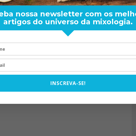
eba nossa newsletter com os melh
artigos do universo da mixologia.
RAND BARTENDER: DE BO
VISTA PARA O MUNDO
20/08/2024
INSCREVA-SE!