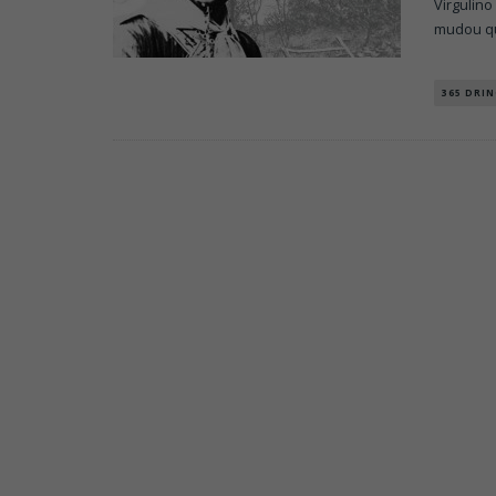
Virgulino
mudou q
365 DRIN