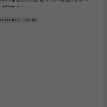
 Ferreira da Silva foi artesão até os 21 anos de idade. Mas tudo
uando seu pai
...
QUES DO BRASIL
RECEITAS