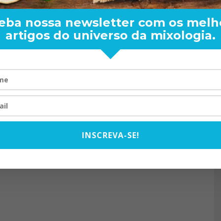
eba nossa newsletter com os melh
artigos do universo da mixologia.
RAND BARTENDER: DE BO
VISTA PARA O MUNDO
20/08/2024
INSCREVA-SE!