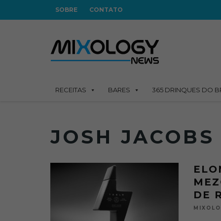
SOBRE
CONTATO
RECEITAS
BARES
365 DRINQUES DO B
JOSH JACOBS
ELO
MEZ
DE 
MIXOL