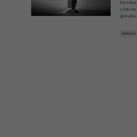
Elon Musk
2.300 em
globalme
BEBIDAS