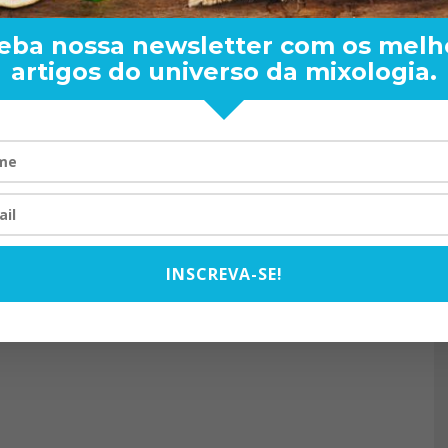
eba nossa newsletter com os melh
artigos do universo da mixologia.
RAND BARTENDER: DE BO
VISTA PARA O MUNDO
20/08/2024
INSCREVA-SE!