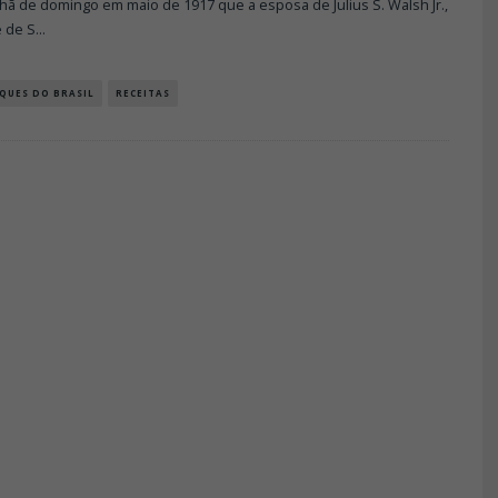
ã de domingo em maio de 1917 que a esposa de Julius S. Walsh Jr.,
e de S
...
QUES DO BRASIL
RECEITAS