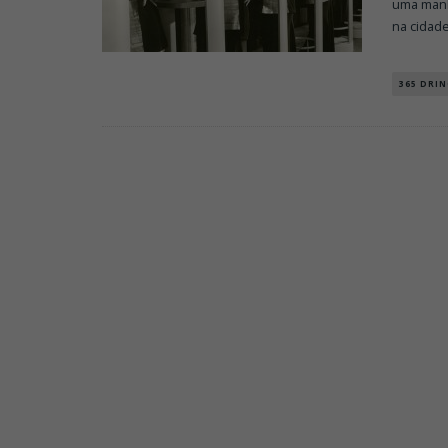
uma manh
na cidad
365 DRIN