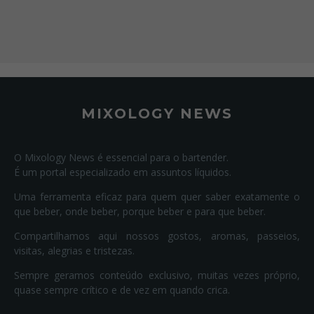
MIXOLOGY NEWS
O Mixology News é essencial para o bartender.
É um portal especializado em assuntos líquidos.
Uma ferramenta eficaz para quem quer saber exatamente o
que beber, onde beber, porque beber e para que beber.
Compartilhamos aqui nossos gostos, aromas, passeios,
visitas, alegrias e tristezas.
Sempre geramos conteúdo exclusivo, muitas vezes próprio,
quase sempre crítico e de vez em quando crica.