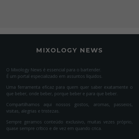
MIXOLOGY NEWS
O Mixology News é essencial para o bartender.
É um portal especializado em assuntos líquidos.
Uma ferramenta eficaz para quem quer saber exatamente o
que beber, onde beber, porque beber e para que beber.
Compartilhamos aqui nossos gostos, aromas, passeios,
visitas, alegrias e tristezas.
Sempre geramos conteúdo exclusivo, muitas vezes próprio,
quase sempre crítico e de vez em quando crica.