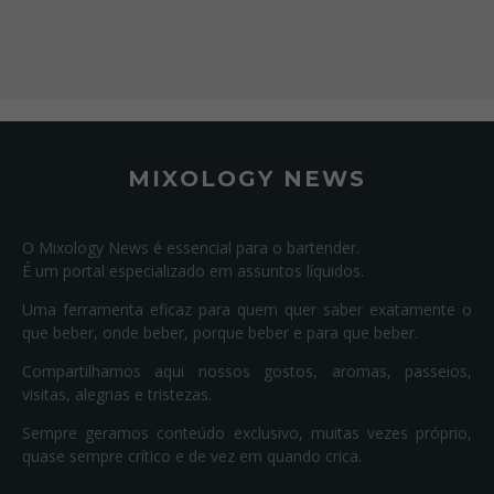
MIXOLOGY NEWS
O Mixology News é essencial para o bartender.
É um portal especializado em assuntos líquidos.
Uma ferramenta eficaz para quem quer saber exatamente o
que beber, onde beber, porque beber e para que beber.
Compartilhamos aqui nossos gostos, aromas, passeios,
visitas, alegrias e tristezas.
Sempre geramos conteúdo exclusivo, muitas vezes próprio,
quase sempre crítico e de vez em quando crica.