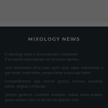
MIXOLOGY NEWS
O Mixology News é essencial para o bartender.
É um portal especializado em assuntos líquidos.
Uma ferramenta eficaz para quem quer saber exatamente o
que beber, onde beber, porque beber e para que beber.
Compartilhamos aqui nossos gostos, aromas, passeios,
visitas, alegrias e tristezas.
Sempre geramos conteúdo exclusivo, muitas vezes próprio,
quase sempre crítico e de vez em quando crica.