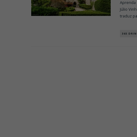
Aprenda 
Júlio Vin
traduz p
365 DRIN