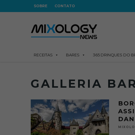
SOBRE
CONTATO
RECEITAS
BARES
365 DRINQUES DO B
GALLERIA BA
BOR
ASS
DAN
MIXOL