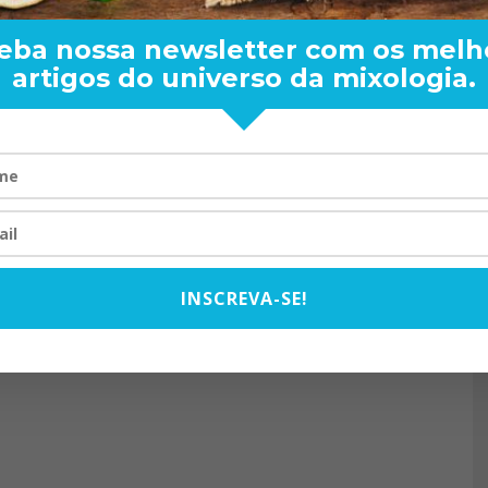
eba nossa newsletter com os melh
artigos do universo da mixologia.
RAND BARTENDER: DE BO
VISTA PARA O MUNDO
20/08/2024
INSCREVA-SE!