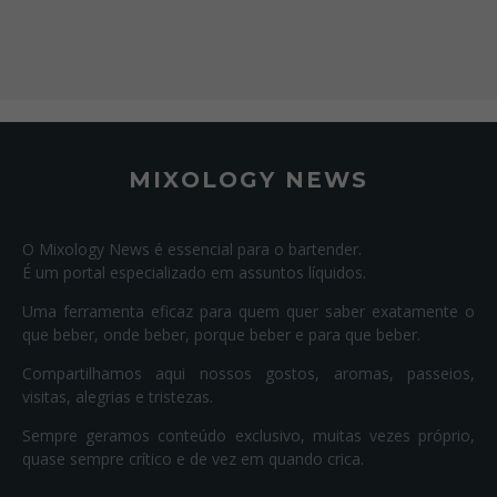
MIXOLOGY NEWS
O Mixology News é essencial para o bartender.
É um portal especializado em assuntos líquidos.
Uma ferramenta eficaz para quem quer saber exatamente o
que beber, onde beber, porque beber e para que beber.
Compartilhamos aqui nossos gostos, aromas, passeios,
visitas, alegrias e tristezas.
Sempre geramos conteúdo exclusivo, muitas vezes próprio,
quase sempre crítico e de vez em quando crica.