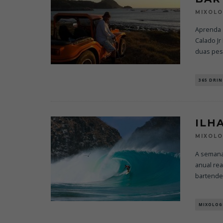
MIXOL
Aprenda 
Calado Jr
duas pes
365 DRIN
ILH
MIXOL
A semana
anual re
bartende
MIXOLOG