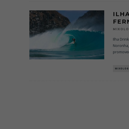
ILH
FER
MIXOL
Ilha Drin
Noronha, 
promove
MIXOLOG