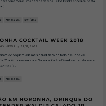
 para comemorar uma década de vida. O Ilha Drinks encerrou nesta
a (
...
E
MIXOLOGIA
NOTÍCIAS
ONHA COCKTAIL WEEK 2018
17/11/2018
OGY NEWS
nato de coquetelaria mais paradisíaco de todo o mundo vai
De 21 a 26 de novembro, o Noronha Cocktail Week vai transformar o
go mais fa
...
E
MIXOLOGIA
ÃO EM NORONHA, DRINQUE DO
TENDER WALDIR CALADO JR