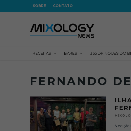
SOBRE
CONTATO
RECEITAS
BARES
365 DRINQUES DO B
FERNANDO D
ILH
FER
MIXOL
A edição 