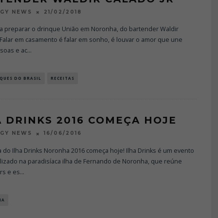
21/02/2018
OGY NEWS
a preparar o drinque União em Noronha, do bartender Waldir
 Falar em casamento é falar em sonho, é louvar o amor que une
soas e ac
...
QUES DO BRASIL
RECEITAS
A DRINKS 2016 COMEÇA HOJE
16/06/2016
OGY NEWS
 do Ilha Drinks Noronha 2016 começa hoje! Ilha Drinks é um evento
alizado na paradisíaca ilha de Fernando de Noronha, que reúne
rs e es
...
IA