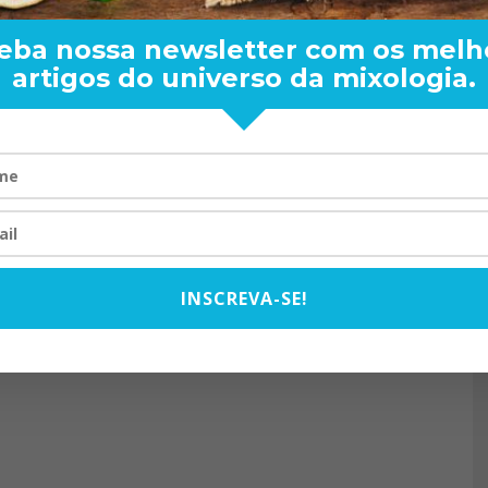
eba nossa newsletter com os melh
artigos do universo da mixologia.
RAND BARTENDER: DE BO
VISTA PARA O MUNDO
20/08/2024
INSCREVA-SE!