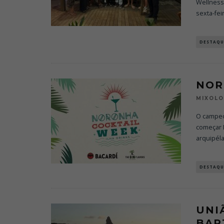
Wellness
sexta-feir
DESTAQU
NOR
MIXOL
O campeo
começar 
arquipéla
DESTAQU
UNI
BAR