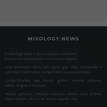
MIXOLOGY NEWS
O Mixology News é essencial para o bartender.
É um portal especializado em assuntos líquidos.
Uma ferramenta eficaz para quem quer saber exatamente o
que beber, onde beber, porque beber e para que beber.
Compartilhamos aqui nossos gostos, aromas, passeios,
visitas, alegrias e tristezas.
Sempre geramos conteúdo exclusivo, muitas vezes próprio,
quase sempre crítico e de vez em quando crica.