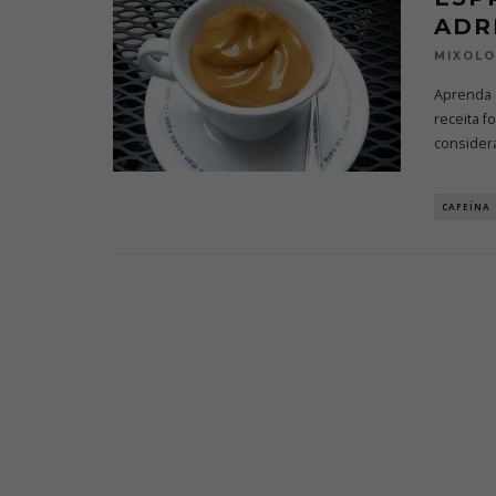
ADR
MIXOL
Aprenda a
receita fo
consider
CAFEÍNA