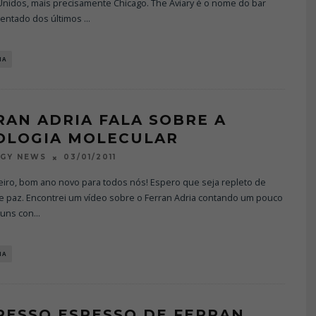
Unidos, mais precisamente Chicago. The Aviary é o nome do bar
entado dos últimos
...
IA
RAN ADRIA FALA SOBRE A
OLOGIA MOLECULAR
03/01/2011
OGY NEWS
eiro, bom ano novo para todos nós! Espero que seja repleto de
e paz. Encontrei um vídeo sobre o Ferran Adria contando um pouco
guns con
...
IA
RESSO ESPESSO DE FERRAN