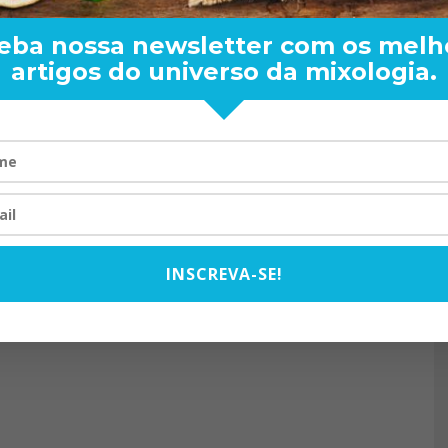
eba nossa newsletter com os melh
artigos do universo da mixologia.
RAND BARTENDER: DE BO
VISTA PARA O MUNDO
20/08/2024
INSCREVA-SE!