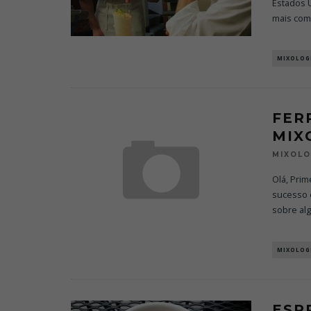
Estados 
mais com
MIXOLOG
FER
MIX
MIXOL
Olá, Prim
sucesso 
sobre al
MIXOLOG
ESP