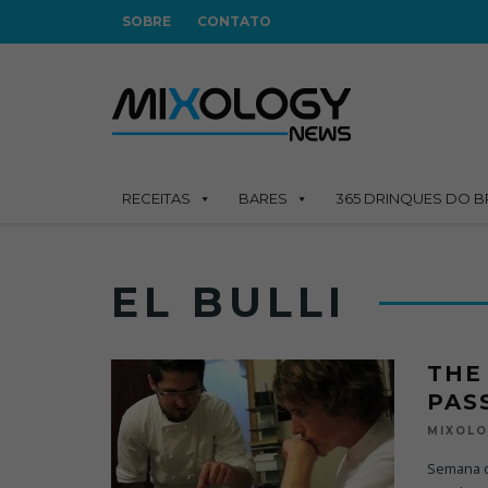
SOBRE
CONTATO
RECEITAS
BARES
365 DRINQUES DO B
EL BULLI
THE
PAS
MIXOL
Semana q