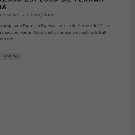
IÁ
02/09/2009
OGY NEWS
 preparar o Espresso Espesso, receita de Ferran Adriá Essa
i criada por Ferran Adriá, chef proprietário do extinto El Bulli,
ado o m
...
RECEITAS