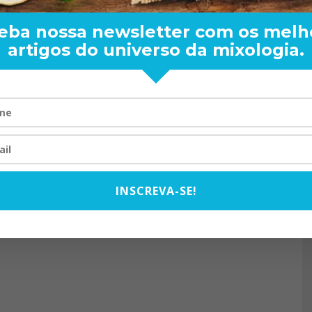
eba nossa newsletter com os melh
artigos do universo da mixologia.
RAND BARTENDER: DE BO
VISTA PARA O MUNDO
20/08/2024
INSCREVA-SE!