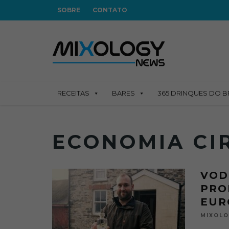
SOBRE
CONTATO
RECEITAS
BARES
365 DRINQUES DO B
ECONOMIA CI
VOD
PRO
EUR
MIXOL