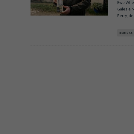
Ewe Whey 
Gales e r
Perry, de
BEBIDAS