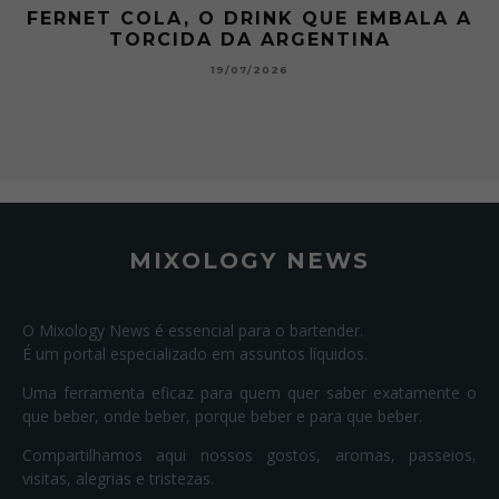
FERNET COLA, O DRINK QUE EMBALA A
TORCIDA DA ARGENTINA
19/07/2026
MIXOLOGY NEWS
O Mixology News é essencial para o bartender.
É um portal especializado em assuntos líquidos.
Uma ferramenta eficaz para quem quer saber exatamente o
que beber, onde beber, porque beber e para que beber.
Compartilhamos aqui nossos gostos, aromas, passeios,
visitas, alegrias e tristezas.