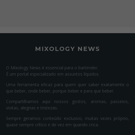
MIXOLOGY NEWS
O Mixology News é essencial para o bartender.
É um portal especializado em assuntos líquidos.
Uma ferramenta eficaz para quem quer saber exatamente o
que beber, onde beber, porque beber e para que beber.
Compartilhamos aqui nossos gostos, aromas, passeios,
visitas, alegrias e tristezas.
Sempre geramos conteúdo exclusivo, muitas vezes próprio,
quase sempre crítico e de vez em quando crica.