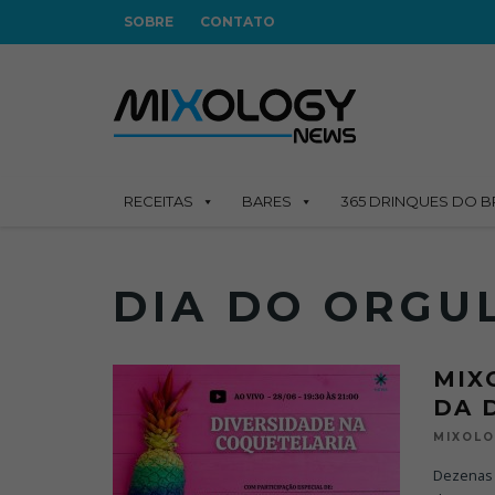
SOBRE
CONTATO
RECEITAS
BARES
365 DRINQUES DO B
DIA DO ORGU
MIX
DA 
MIXOL
Dezenas 