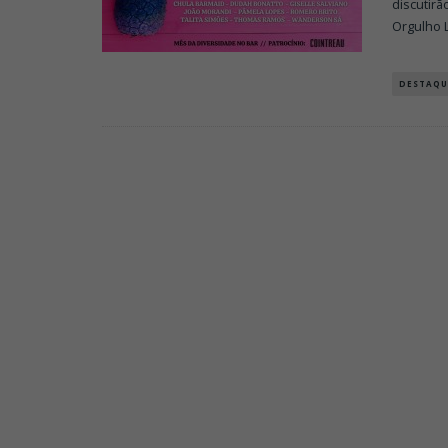
discutirã
Orgulho 
DESTAQU