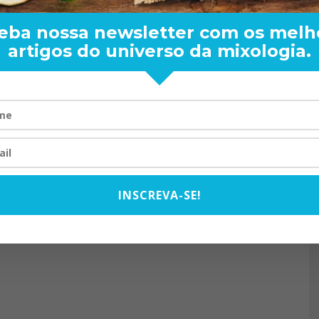
eba nossa newsletter com os melh
artigos do universo da mixologia.
RAND BARTENDER: DE BO
VISTA PARA O MUNDO
20/08/2024
INSCREVA-SE!