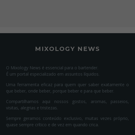
MIXOLOGY NEWS
O Mixology News é essencial para o bartender.
É um portal especializado em assuntos líquidos.
Uma ferramenta eficaz para quem quer saber exatamente o
que beber, onde beber, porque beber e para que beber.
Compartilhamos aqui nossos gostos, aromas, passeios,
visitas, alegrias e tristezas.
Sempre geramos conteúdo exclusivo, muitas vezes próprio,
quase sempre crítico e de vez em quando crica.