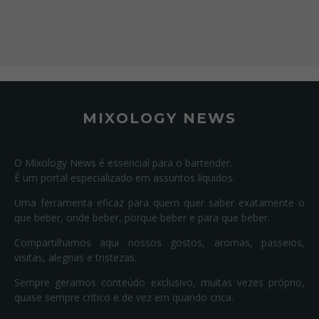
MIXOLOGY NEWS
O Mixology News é essencial para o bartender.
É um portal especializado em assuntos líquidos.
Uma ferramenta eficaz para quem quer saber exatamente o
que beber, onde beber, porque beber e para que beber.
Compartilhamos aqui nossos gostos, aromas, passeios,
visitas, alegrias e tristezas.
Sempre geramos conteúdo exclusivo, muitas vezes próprio,
quase sempre crítico e de vez em quando crica.