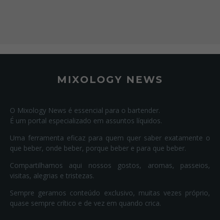
MIXOLOGY NEWS
O Mixology News é essencial para o bartender.
É um portal especializado em assuntos líquidos.
Uma ferramenta eficaz para quem quer saber exatamente o
que beber, onde beber, porque beber e para que beber.
Compartilhamos aqui nossos gostos, aromas, passeios,
visitas, alegrias e tristezas.
Sempre geramos conteúdo exclusivo, muitas vezes próprio,
quase sempre crítico e de vez em quando crica.