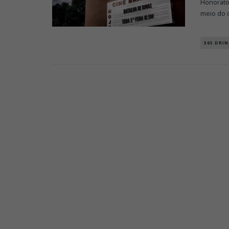
Honorato
meio do 
365 DRIN