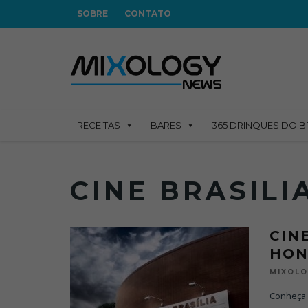
SOBRE
CONTATO
RECEITAS
BARES
365 DRINQUES DO B
CINE BRASILI
CIN
HON
MIXOL
Conheça a