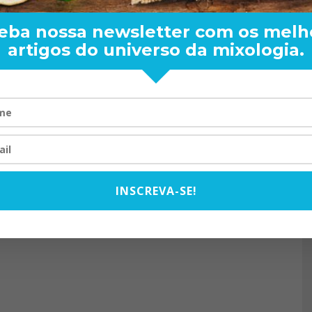
eba nossa newsletter com os melh
artigos do universo da mixologia.
RAND BARTENDER: DE BO
VISTA PARA O MUNDO
20/08/2024
INSCREVA-SE!