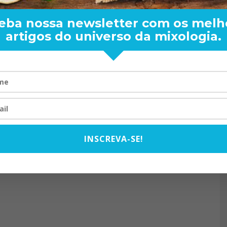
eba nossa newsletter com os melh
artigos do universo da mixologia.
ENDER: DE BOA
TOM OLIVEIRA – ENTREVIS
ARA O MUNDO
EXCLUSIVA
08/2024
07/10/2025
INSCREVA-SE!