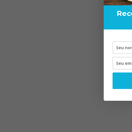
Rec
RAND BART
VISTA P
20/