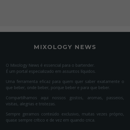
MIXOLOGY NEWS
O Mixology News é essencial para o bartender.
É um portal especializado em assuntos líquidos.
Uma ferramenta eficaz para quem quer saber exatamente o
que beber, onde beber, porque beber e para que beber.
Compartilhamos aqui nossos gostos, aromas, passeios,
visitas, alegrias e tristezas.
Sempre geramos conteúdo exclusivo, muitas vezes próprio,
quase sempre crítico e de vez em quando crica.