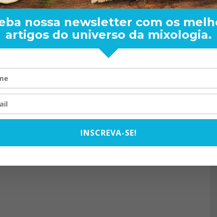
eba nossa newsletter com os melh
artigos do universo da mixologia.
RAND BARTENDER: DE BO
VISTA PARA O MUNDO
20/08/2024
INSCREVA-SE!