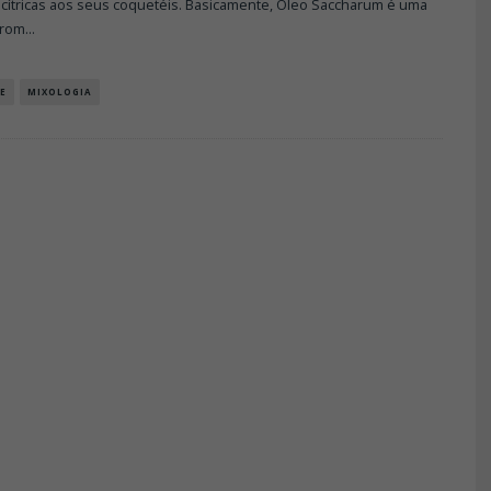
 cítricas aos seus coquetéis. Basicamente, Oleo Saccharum é uma
arom
...
E
MIXOLOGIA