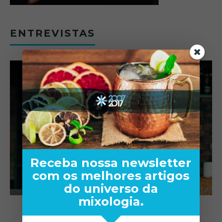
ENTREVISTAS
Receba nossa newsletter
com os melhores artigos
do universo da
mixologia.
RA
TOM OLIVEIRA – ENTREVISTA
EXCLUSIVA
B