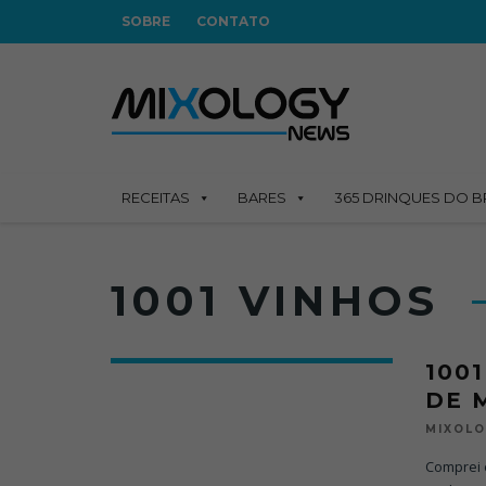
SOBRE
CONTATO
RECEITAS
BARES
365 DRINQUES DO B
1001 VINHOS
100
DE 
MIXOL
Comprei e