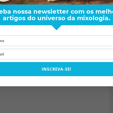
eba nossa newsletter com os melh
artigos do universo da mixologia.
RAND BARTENDER: DE BO
VISTA PARA O MUNDO
20/08/2024
INSCREVA-SE!