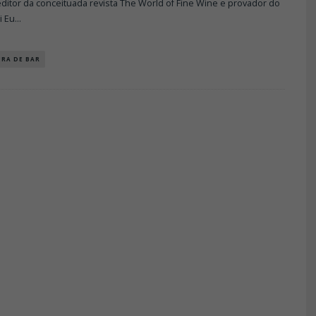
editor da conceituada revista The World of Fine Wine e provador do
i Eu
...
URA DE BAR