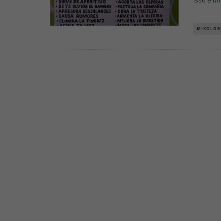
isso é u
MIXOLOG