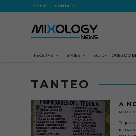
SOBRE
CONTATO
RECEITAS
BARES
365 DRINQUES DO B
TANTEO
A N
MIXOL
Tequila, 
mexicano 