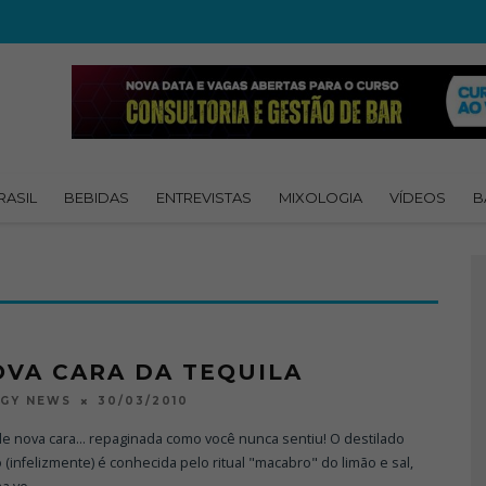
RASIL
BEBIDAS
ENTREVISTAS
MIXOLOGIA
VÍDEOS
B
OVA CARA DA TEQUILA
30/03/2010
OGY NEWS
de nova cara... repaginada como você nunca sentiu! O destilado
(infelizmente) é conhecida pelo ritual "macabro" do limão e sal,