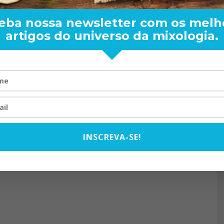
eba nossa newsletter com os melh
artigos do universo da mixologia.
RAND BARTENDER: DE BO
VISTA PARA O MUNDO
20/08/2024
INSCREVA-SE!