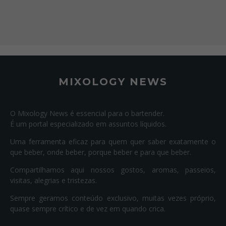
MIXOLOGY NEWS
O Mixology News é essencial para o bartender.
É um portal especializado em assuntos líquidos.
Uma ferramenta eficaz para quem quer saber exatamente o
que beber, onde beber, porque beber e para que beber.
Compartilhamos aqui nossos gostos, aromas, passeios,
visitas, alegrias e tristezas.
Sempre geramos conteúdo exclusivo, muitas vezes próprio,
quase sempre crítico e de vez em quando crica.