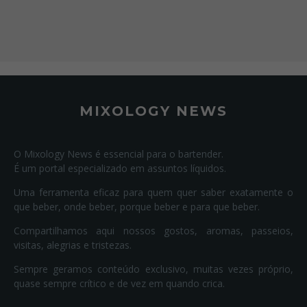
MIXOLOGY NEWS
O Mixology News é essencial para o bartender.
É um portal especializado em assuntos líquidos.
Uma ferramenta eficaz para quem quer saber exatamente o
que beber, onde beber, porque beber e para que beber.
Compartilhamos aqui nossos gostos, aromas, passeios,
visitas, alegrias e tristezas.
Sempre geramos conteúdo exclusivo, muitas vezes próprio,
quase sempre crítico e de vez em quando crica.