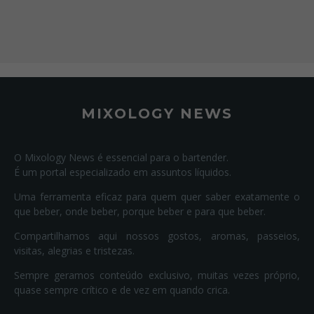
MIXOLOGY NEWS
O Mixology News é essencial para o bartender.
É um portal especializado em assuntos líquidos.
Uma ferramenta eficaz para quem quer saber exatamente o
que beber, onde beber, porque beber e para que beber.
Compartilhamos aqui nossos gostos, aromas, passeios,
visitas, alegrias e tristezas.
Sempre geramos conteúdo exclusivo, muitas vezes próprio,
quase sempre crítico e de vez em quando crica.