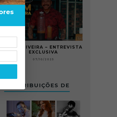
ores
A
TOM OLIVEIRA – ENTREVISTA
O ABRE 
EXCLUSIVA
CHARLES BE
JOGO NO B
07/10/2025
12
CONTRIBUIÇÕES DE