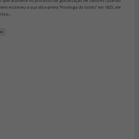
o que acontece no processo de globalização de sabores Quando
avarin escreveu a sua obra-prima “Fisiologia do Gosto” em 1825, ele
ria p
...
IA