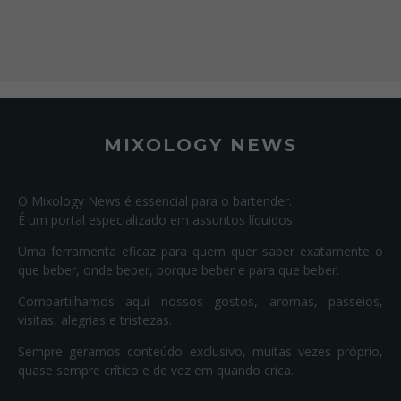
MIXOLOGY NEWS
O Mixology News é essencial para o bartender.
É um portal especializado em assuntos líquidos.
Uma ferramenta eficaz para quem quer saber exatamente o
que beber, onde beber, porque beber e para que beber.
Compartilhamos aqui nossos gostos, aromas, passeios,
visitas, alegrias e tristezas.
Sempre geramos conteúdo exclusivo, muitas vezes próprio,
quase sempre crítico e de vez em quando crica.