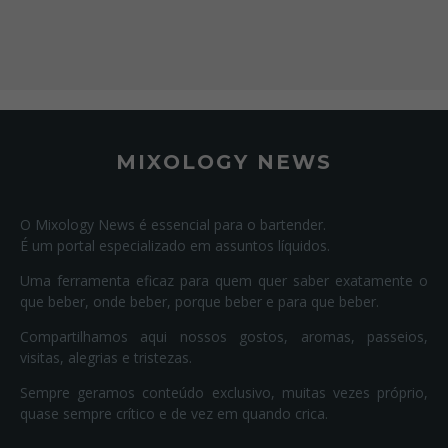
MIXOLOGY NEWS
O Mixology News é essencial para o bartender.
É um portal especializado em assuntos líquidos.
Uma ferramenta eficaz para quem quer saber exatamente o
que beber, onde beber, porque beber e para que beber.
Compartilhamos aqui nossos gostos, aromas, passeios,
visitas, alegrias e tristezas.
Sempre geramos conteúdo exclusivo, muitas vezes próprio,
quase sempre crítico e de vez em quando crica.