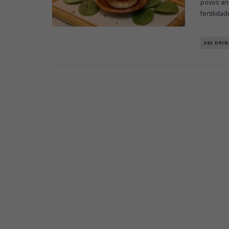
povos an
fertilidad
365 DRIN