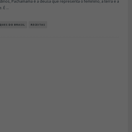
dinos, Pachamama é a deusa que representa o feminino, a terra e a
e. É
...
QUES DO BRASIL
RECEITAS