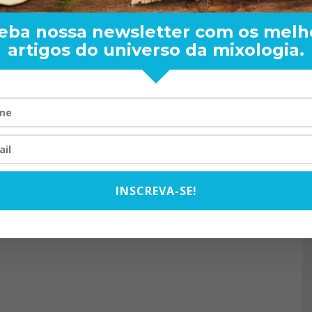
eba nossa newsletter com os melh
artigos do universo da mixologia.
RAND BARTENDER: DE BO
VISTA PARA O MUNDO
20/08/2024
INSCREVA-SE!