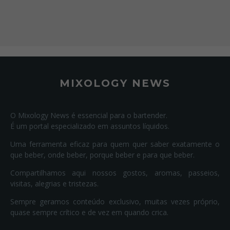
MIXOLOGY NEWS
O Mixology News é essencial para o bartender.
É um portal especializado em assuntos líquidos.
Uma ferramenta eficaz para quem quer saber exatamente o
que beber, onde beber, porque beber e para que beber.
Compartilhamos aqui nossos gostos, aromas, passeios,
visitas, alegrias e tristezas.
Sempre geramos conteúdo exclusivo, muitas vezes próprio,
quase sempre crítico e de vez em quando crica.