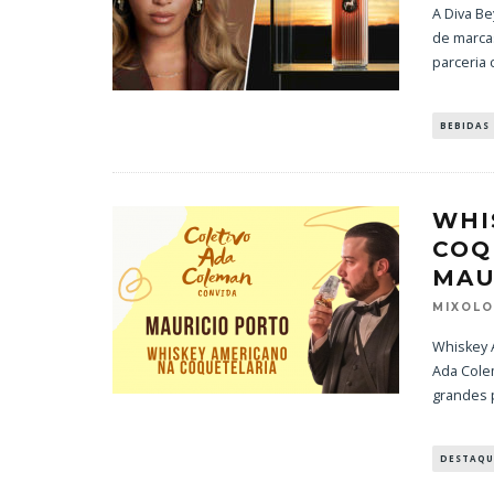
A Diva Be
de marca
parceria
BEBIDAS
WHI
COQ
MAU
MIXOL
Whiskey 
Ada Cole
grandes 
DESTAQU