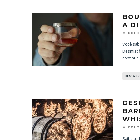
BOU
A D
MIXOL
Você sab
Desmistif
continua
DESTAQU
DES
BAR
WHI
MIXOL
Saiba tu