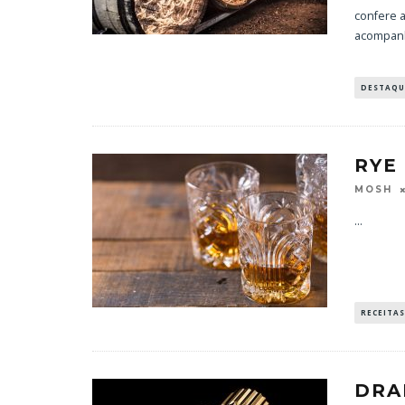
confere 
acompan
DESTAQU
RYE
MOSH
...
RECEITA
DRA