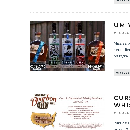
DESTAQU
UM 
MIXOL
Mississip
seus clie
os ingre
..
MIXOLOG
CUR
WHI
MIXOL
Para os 
provar 7