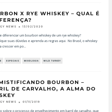
RBON X RYE WHISKEY – QUAL É
IFERENÇA?
13/02/2020
OGY NEWS
e diferenciar um bourbon whiskey de um rye whiskey?
ique suas dúvidas e aprenda as regras aqui. No Brasil, o whiskey
 a crescer em po
...
E
ESPECIAIS
MIXOLOGIA
WILD TURKEY
MISTIFICANDO BOURBON –
RIL DE CARVALHO, A ALMA DO
SKEY
01/11/2019
OGY NEWS
do sobre o processo de envelhecimento em barril de carvalho, que