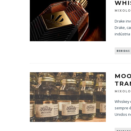
WHI
MIXOL
Drake inv
Drake, ca
indústria
BEBIDAS
MOO
TRA
MIXOL
Whiskey 
sempre é
Unidos n