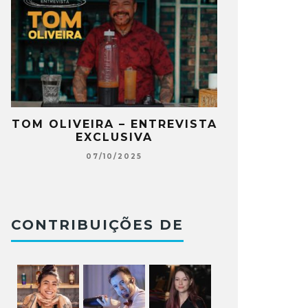
A
TOM OLIVEIRA – ENTREVISTA
O ABRE 
EXCLUSIVA
CHARLES BE
JOGO NO B
07/10/2025
12
CONTRIBUIÇÕES DE