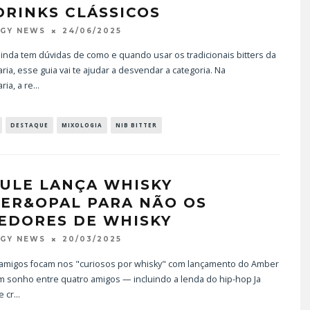
DRINKS CLÁSSICOS
24/06/2025
OGY NEWS
inda tem dúvidas de como e quando usar os tradicionais bitters da
ria, esse guia vai te ajudar a desvendar a categoria. Na
ria, a re
...
DESTAQUE
MIXOLOGIA
NIB BITTER
RULE LANÇA WHISKY
ER&OPAL PARA NÃO OS
EDORES DE WHISKY
20/03/2025
OGY NEWS
e amigos focam nos "curiosos por whisky" com lançamento do Amber
m sonho entre quatro amigos — incluindo a lenda do hip-hop Ja
e cr
...