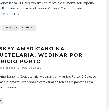
yoncé lança Sir Davis, whiskey de centeio e aumenta seu império
s Fundado pela cantora Beyonce Knoless-Carter e criado em
 com Moët He
...
DESTAQUE
NOTÍCIAS
SKEY AMERICANO NA
UETELARIA, WEBINAR POR
RICIO PORTO
05/12/2020
OGY NEWS
Americano na Coquetelaria, webinar por Mauricio Porto O Coletivo
man promoveu workshops com variados temas em parceria com
profissiona
...
E