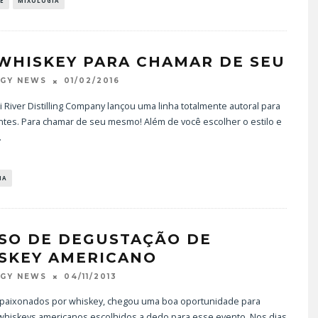
E
MIXOLOGIA
WHISKEY PARA CHAMAR DE SEU
01/02/2016
OGY NEWS
i River Distilling Company lançou uma linha totalmente autoral para
ntes. Para chamar de seu mesmo! Além de você escolher o estilo e
RAND BARTENDER: DE BO
.
VISTA PARA O MUNDO
20/08/2024
IA
SO DE DEGUSTAÇÃO DE
SKEY AMERICANO
04/11/2013
OGY NEWS
apaixonados por whiskey, chegou uma boa oportunidade para
 whiskeys americanos escolhidos a dedo para esse evento. Nos dias