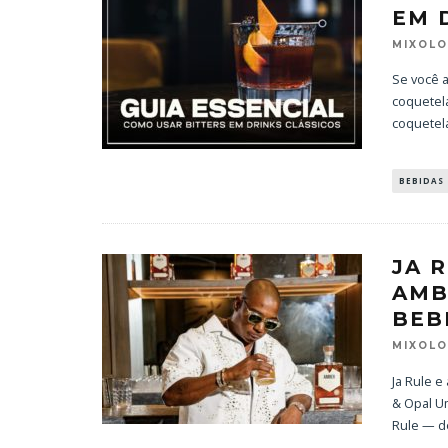
EM 
MIXOL
Se você a
coquetela
coquetela
BEBIDAS
JA 
AMB
BEB
MIXOL
Ja Rule 
& Opal U
Rule — d