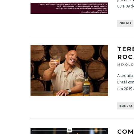
08 e 09 
CURSOS
TER
ROC
MIXOL
A tequila
Brasil co
em 2019
.
BEBIDAS
COM