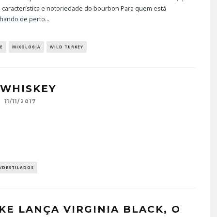
a característica e notoriedade do bourbon Para quem está
hando de perto
...
E
MIXOLOGIA
WILD TURKEY
 WHISKEY
11/11/2017
S/DESTILADOS
KE LANÇA VIRGINIA BLACK, O